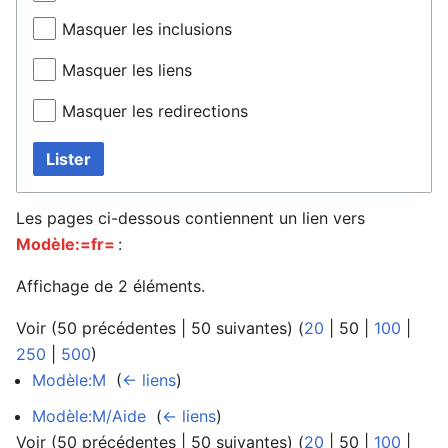
Masquer les inclusions
Masquer les liens
Masquer les redirections
Lister
Les pages ci-dessous contiennent un lien vers
Modèle:=fr=
:
Affichage de 2 éléments.
Voir (
50 précédentes
|
50 suivantes
) (
20
|
50
|
100
|
250
|
500
)
Modèle:M
‎
(
← liens
)
Modèle:M/Aide
‎
(
← liens
)
Voir (
50 précédentes
|
50 suivantes
) (
20
|
50
|
100
|