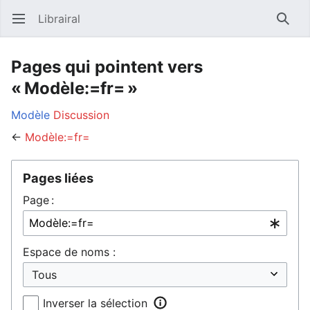
Librairal
Ouvrir le menu principal
Reche
Pages qui pointent vers
« Modèle:=fr= »
Modèle
Discussion
←
Modèle:=fr=
Pages liées
Page :
Espace de noms :
Inverser la sélection