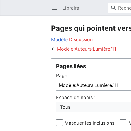
Librairal
Ouvrir le menu principal
Pages qui pointent ver
Modèle
Discussion
←
Modèle:Auteurs:Lumière/11
Pages liées
Page :
Espace de noms :
Masquer les inclusions
M