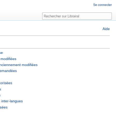
Se connecter
Rechercher
Aide
se
 modifiées
anciennement modifiées
 demandées
orisées
s
s
 inter-langues
ssées