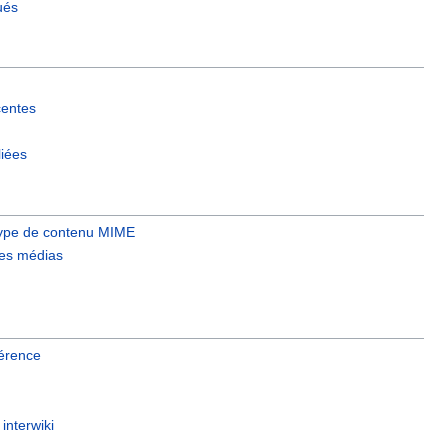
ués
centes
liées
type de contenu MIME
 les médias
érence
interwiki