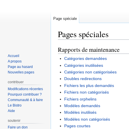
Page spéciale
Pages spéciales
Rapports de maintenance
Aller
Aller
à
à
Accueil
Catégories demandées
la
la
A propos
Catégories inutilisées
Page au hasard
navigation
recherche
Catégories non catégorisées
Nouvelles pages
Doubles redirections
contribuer
Fichiers les plus demandés
Modifications récentes
Fichiers non catégorisés
Pourquoi contribuer ?
Fichiers orphelins
Communauté & à faire
Le Bistro
Modèles demandés
Aide
Modèles inutilisés
Modèles non catégorisés
soutenir
Pages courtes
Faire un don