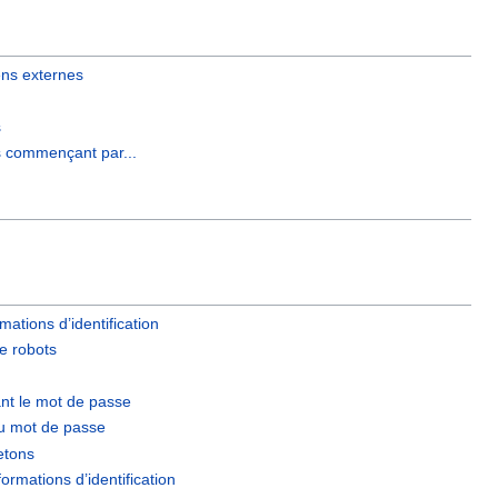
ens externes
s
s commençant par...
rmations d’identification
e robots
nt le mot de passe
 du mot de passe
jetons
ormations d’identification