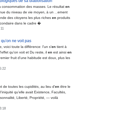
ologiques de sa diabolisation
 la consommation des masses. Le résultat
en
inue du niveau de vie moyen, à un ...ement
de des citoyens les plus riches
en
produits
secondaire dans le cadre �
:11
e qu'on ne voit pas
voici toute la différence: l'un s'
en
tient à
l'effet qu'on voit et Du reste, il
en
est ainsi
en
emier fruit d'une habitude est doux, plus les
16:22
t de toutes les cupidités, au lieu d'
en
être le
'iniquité qu'elle avait Existence, Facultés,
onnalité, Liberté, Propriété, — voilà
13:18