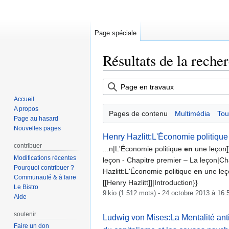
Page spéciale
Résultats de la reche
Aller
Aller
à
à
Accueil
la
la
A propos
Pages de contenu
Multimédia
Tou
navigation
recherche
Page au hasard
Nouvelles pages
Henry Hazlitt:L'Économie politique 
contribuer
...n|L'Économie politique
en
une leçon]]
Modifications récentes
leçon - Chapitre premier – La leçon|Cha
Pourquoi contribuer ?
Hazlitt:L'Économie politique
en
une leç
Communauté & à faire
[[Henry Hazlitt]]|Introduction}}
Le Bistro
9 kio (1 512 mots) - 24 octobre 2013 à 16:
Aide
soutenir
Ludwig von Mises:La Mentalité anti-
Faire un don