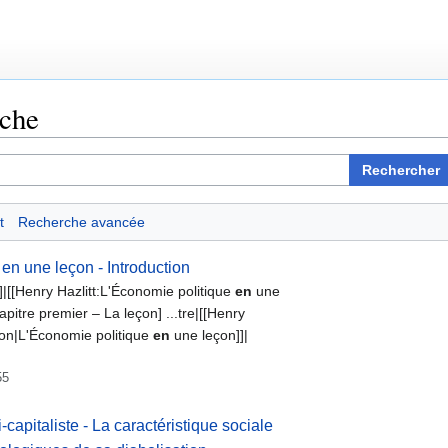
rche
Rechercher
t
Recherche avancée
en une leçon - Introduction
|[[Henry Hazlitt:L'Économie politique
en
une
pitre premier – La leçon] ...tre|[[Henry
on|L'Économie politique
en
une leçon]]|
55
capitaliste - La caractéristique sociale