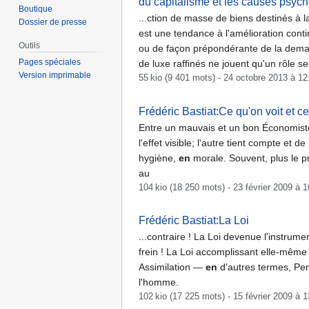
du capitalisme et les causes psych
Boutique
...ction de masse de biens destinés à
Dossier de presse
est une tendance à l'amélioration cont
Outils
ou de façon prépondérante de la deman
Pages spéciales
de luxe raffinés ne jouent qu'un rôle 
Version imprimable
55 kio (9 401 mots) - 24 octobre 2013 à 12
Frédéric Bastiat:Ce qu'on voit et c
Entre un mauvais et un bon Économiste, 
l'effet visible; l'autre tient compte et de 
hygiène,
en
morale. Souvent, plus le pr
au
104 kio (18 250 mots) - 23 février 2009 à 
Frédéric Bastiat:La Loi
...contraire ! La Loi devenue l'instrumen
frein ! La Loi accomplissant elle-même l
Assimilation —
en
d'autres termes, Pers
l'homme.
102 kio (17 225 mots) - 15 février 2009 à 