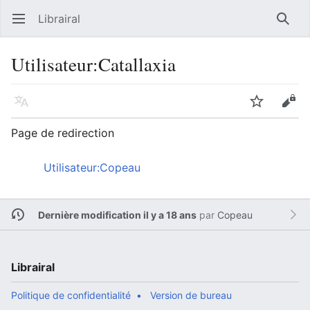
Librairal
Ouvrir le menu principal
Reche
Utilisateur
:
Catallaxia
Langue
Suivre
Modifier
Page de redirection
Rediriger vers :
Utilisateur:Copeau
Dernière modification il y a 18 ans
par
Copeau
Librairal
Politique de confidentialité
Version de bureau