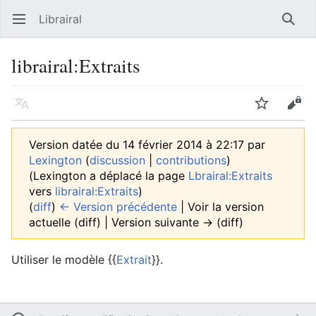
Librairal
Ouvrir le menu principal
Reche
librairal
:
Extraits
Langue
Suivre
Modifier
Version datée du 14 février 2014 à 22:17 par
Lexington
(
discussion
|
contributions
)
(Lexington a déplacé la page
Lbrairal:Extraits
vers
librairal:Extraits
)
(
diff
)
← Version précédente
| Voir la version
actuelle (diff) | Version suivante → (diff)
Utiliser le modèle {{
Extrait
}}.