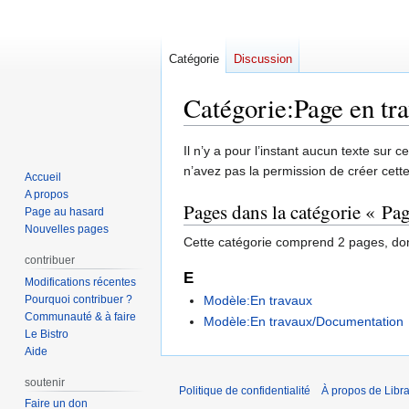
Catégorie
Discussion
Catégorie
:
Page en tr
Aller
Aller
Il n’y a pour l’instant aucun texte sur
à
à
n’avez pas la permission de créer cett
Accueil
la
la
A propos
Pages dans la catégorie « Pa
navigation
recherche
Page au hasard
Nouvelles pages
Cette catégorie comprend 2 pages, don
contribuer
E
Modifications récentes
Pourquoi contribuer ?
Modèle:En travaux
Communauté & à faire
Modèle:En travaux/Documentation
Le Bistro
Aide
soutenir
Politique de confidentialité
À propos de Libra
Faire un don