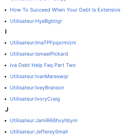
How To Succeed When Your Debt Is Extensive
Utilisateur:HyeBgbtigr
I
Utilisateur:ImaTPFpqxrmizni
Utilisateur:IsmaelPickard
Iva Debt Help Faq Part Two
Utilisateur:IvanMareswqr
Utilisateur:IveyBranson
Utilisateur:IvoryCraig
J
Utilisateur:JamiR66hvyhbym
Utilisateur:JeffereySmall