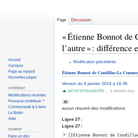
Page
Discussion
« Étienne Bonnot de 
l’autre » : différence 
Accueil
Aller
Aller
← Modification précédente
A propos
à
à
Page au hasard
Étienne Bonnot de Condillac:Le Commerce
la
la
Nouvelles pages
navigation
recherche
Version du 9 janvier 2014 à 16:36
contribuer
,
142 OCTETS AJOUTÉS
9 JANVIER 2014
Modifications récentes
Pourquoi contribuer ?
m
Communauté & à faire
aucun résumé des modifications
Le Bistro
Aide
Ligne 27 :
Ligne 27 :
soutenir
* [[Étienne Bonnot de Condilla
Faire un don