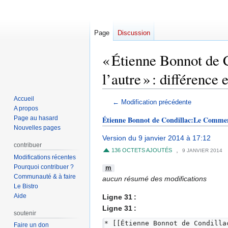
Page
Discussion
« Étienne Bonnot de 
l’autre » : différence 
Accueil
Aller
Aller
← Modification précédente
A propos
à
à
Page au hasard
Étienne Bonnot de Condillac:Le Commerce
la
la
Nouvelles pages
navigation
recherche
Version du 9 janvier 2014 à 17:12
contribuer
,
136 OCTETS AJOUTÉS
9 JANVIER 2014
Modifications récentes
Pourquoi contribuer ?
m
Communauté & à faire
aucun résumé des modifications
Le Bistro
Aide
Ligne 31 :
Ligne 31 :
soutenir
* [[Étienne Bonnot de Condilla
Faire un don