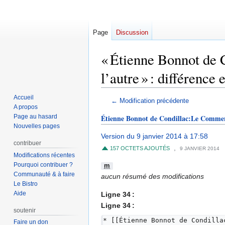
Page
Discussion
« Étienne Bonnot de 
l’autre » : différence 
Accueil
Aller
Aller
← Modification précédente
A propos
à
à
Page au hasard
Étienne Bonnot de Condillac:Le Commerce
la
la
Nouvelles pages
navigation
recherche
Version du 9 janvier 2014 à 17:58
contribuer
,
157 OCTETS AJOUTÉS
9 JANVIER 2014
Modifications récentes
Pourquoi contribuer ?
m
Communauté & à faire
aucun résumé des modifications
Le Bistro
Aide
Ligne 34 :
Ligne 34 :
soutenir
* [[Étienne Bonnot de Condilla
Faire un don