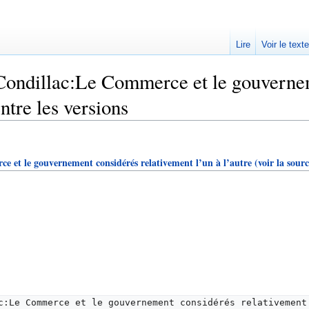
Lire
Voir le text
Condillac:Le Commerce et le gouvernem
entre les versions
 et le gouvernement considérés relativement l’un à l’autre
(voir la sourc
c:Le Commerce et le gouvernement considérés relativement