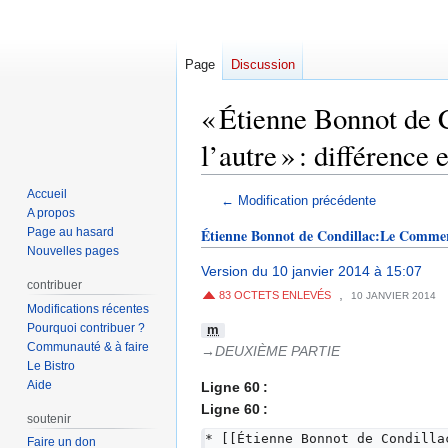
Page
Discussion
« Étienne Bonnot de 
l’autre » : différence 
Accueil
Aller
Aller
← Modification précédente
A propos
à
à
Page au hasard
Étienne Bonnot de Condillac:Le Commerce
la
la
Nouvelles pages
navigation
recherche
Version du 10 janvier 2014 à 15:07
contribuer
,
83 OCTETS ENLEVÉS
10 JANVIER 2014
Modifications récentes
Pourquoi contribuer ?
m
Communauté & à faire
→‎DEUXIÈME PARTIE
Le Bistro
Aide
Ligne 60 :
Ligne 60 :
soutenir
* [[Étienne Bonnot de Condilla
Faire un don