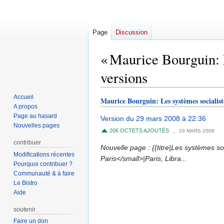
Page
Discussion
« Maurice Bourguin: L
versions
Accueil
Maurice Bourguin: Les systèmes socialist
Aller
Aller
A propos
à
à
Page au hasard
Version du 29 mars 2008 à 22:36
la
la
Nouvelles pages
,
206 OCTETS AJOUTÉS
29 MARS 2008
navigation
recherche
contribuer
Nouvelle page : {{titre|Les systèmes so
Modifications récentes
Paris</small>|Paris, Libra...
Pourquoi contribuer ?
Communauté & à faire
Le Bistro
Aide
soutenir
Faire un don