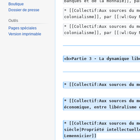
banques et de la monnaie]], pa
Boutique
Dossier de presse
* [[Collectif:Aux sources du m
colonialisme]], par [[:wl:Guy 
Outils
* [[Collectif:Aux sources du m
Pages spéciales
colonialisme]], par [[:wl:Guy 
Version imprimable
<b>Partie 3 - La dynamique lib
* [[Collectif:Aux sources du m
* [[Collectif:Aux sources du m
économique, entre libéralisme 
* [[Collectif:Aux sources du m
siècle|Propriété intellectuell
Lemennicier]]