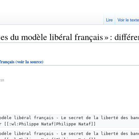
Lire
Voir le text
s du modèle libéral français » : différe
français
(voir la source)
010
odèle libéral français - Le secret de la liberté des ban
r [[:wl:Philippe Nataf|Philippe Nataf]]
odèle libéral français - Le secret de la liberté des ban