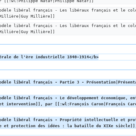
r [[:wl:Philippe Nataf|Philippe Nataf]]
odèle libéral français - Les libéraux français et le col
Millière|Guy Millière]]
odèle libéral français - Les libéraux français et le col
Millière|Guy Millière]]
érale de l'ère industrielle 1840-1914</b>
odèle libéral français - Partie 3 - Présentation|Présent
odèle libéral français - Le développement économique, en
et intervention]], par [[:wl:François Caron|François Car
odèle libéral français - Propriété intellectuelle et pro
e et protection des idées : la bataille du XIXe siècle]],