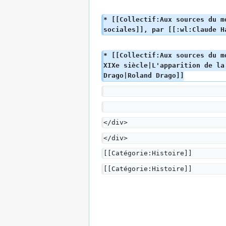
* [[Collectif:Aux sources du m
sociales]], par [[:wl:Claude H
* [[Collectif:Aux sources du m
XIXe siècle|L'apparition de la
Drago|Roland Drago]]
</div>
</div>
[[Catégorie:Histoire]]
[[Catégorie:Histoire]]