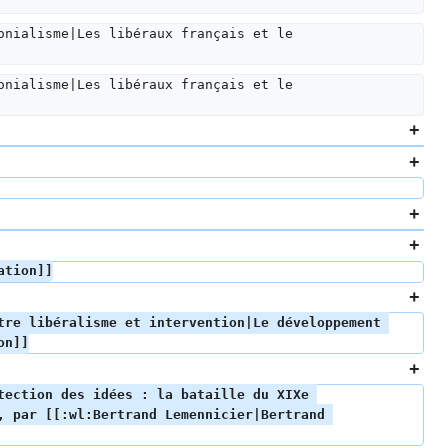
onialisme|Les libéraux français et le 
onialisme|Les libéraux français et le 
ation]]
tre libéralisme et intervention|Le développement 
on]]
tection des idées : la bataille du XIXe 
 par [[:wl:Bertrand Lemennicier|Bertrand 