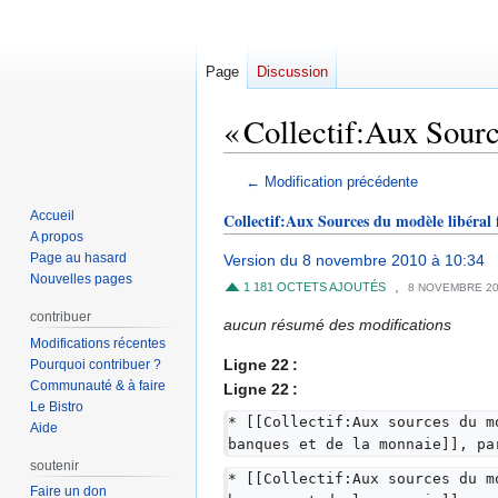
Page
Discussion
« Collectif:Aux Source
Aller
Aller
← Modification précédente
à
à
Accueil
Collectif:Aux Sources du modèle libéral 
la
la
A propos
navigation
recherche
Page au hasard
Version du 8 novembre 2010 à 10:34
Nouvelles pages
,
1 181 OCTETS AJOUTÉS
8 NOVEMBRE 2
contribuer
aucun résumé des modifications
Modifications récentes
Ligne 22 :
Pourquoi contribuer ?
Communauté & à faire
Ligne 22 :
Le Bistro
* [[Collectif:Aux sources du m
Aide
banques et de la monnaie]], pa
soutenir
* [[Collectif:Aux sources du m
Faire un don