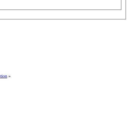
tion
»