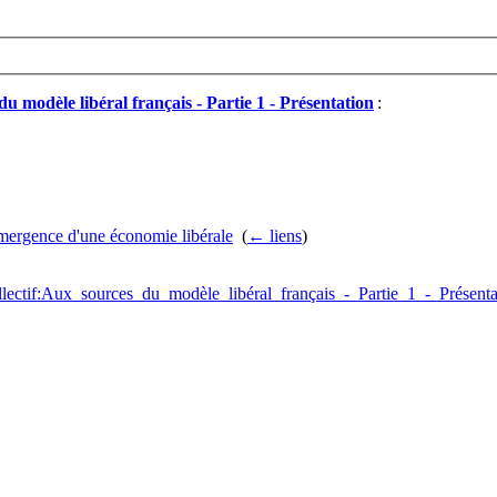
du modèle libéral français - Partie 1 - Présentation
:
 émergence d'une économie libérale
‎
(
← liens
)
ollectif:Aux_sources_du_modèle_libéral_français_-_Partie_1_-_Présenta