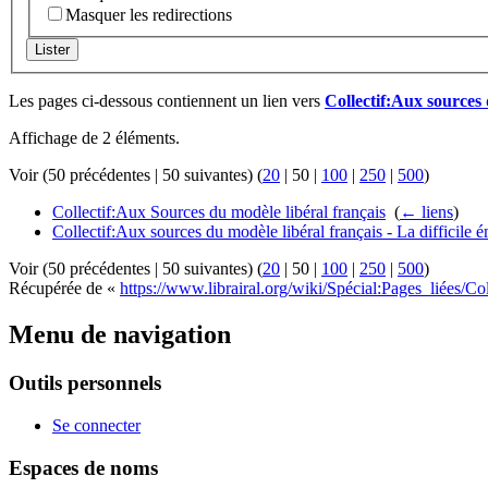
Masquer les redirections
Lister
Les pages ci-dessous contiennent un lien vers
Collectif:Aux sources 
Affichage de 2 éléments.
Voir (
50 précédentes
|
50 suivantes
) (
20
|
50
|
100
|
250
|
500
)
Collectif:Aux Sources du modèle libéral français
‎
(
← liens
)
Collectif:Aux sources du modèle libéral français - La difficile
Voir (
50 précédentes
|
50 suivantes
) (
20
|
50
|
100
|
250
|
500
)
Récupérée de «
https://www.librairal.org/wiki/Spécial:Pages_liées/C
Menu de navigation
Outils personnels
Se connecter
Espaces de noms