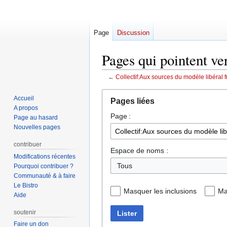
Page
Discussion
Pages qui pointent ve
←
Collectif:Aux sources du modèle libéral f
Aller
Aller
Accueil
Pages liées
à
à
A propos
Page :
la
la
Page au hasard
navigation
recherche
Nouvelles pages
contribuer
Espace de noms :
Modifications récentes
Pourquoi contribuer ?
Communauté & à faire
Le Bistro
Masquer les inclusions
Ma
Aide
soutenir
Lister
Faire un don