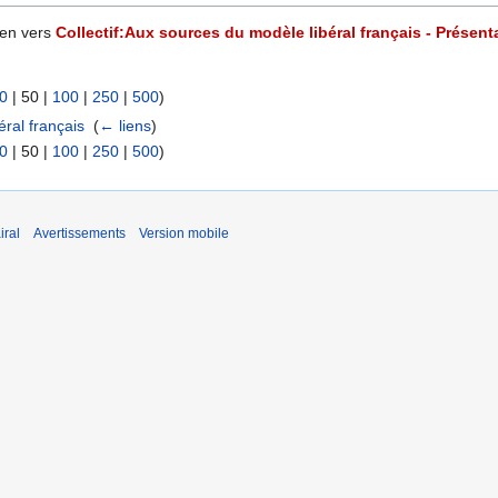
ien vers
Collectif:Aux sources du modèle libéral français - Présent
0
|
50
|
100
|
250
|
500
)
éral français
‎
(
← liens
)
0
|
50
|
100
|
250
|
500
)
iral
Avertissements
Version mobile