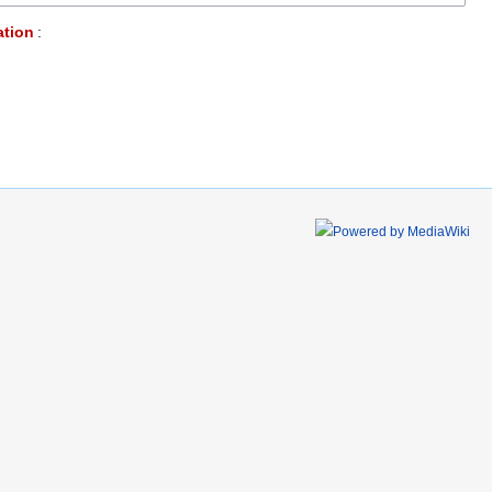
ation
: