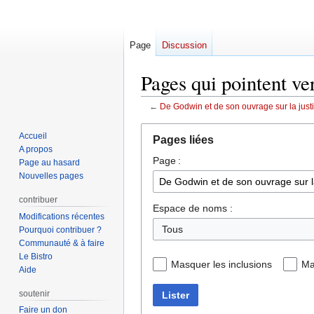
Page
Discussion
Pages qui pointent ve
←
De Godwin et de son ouvrage sur la justi
Aller
Aller
Accueil
Pages liées
à
à
A propos
Page :
la
la
Page au hasard
navigation
recherche
Nouvelles pages
contribuer
Espace de noms :
Modifications récentes
Pourquoi contribuer ?
Communauté & à faire
Le Bistro
Masquer les inclusions
Ma
Aide
soutenir
Lister
Faire un don