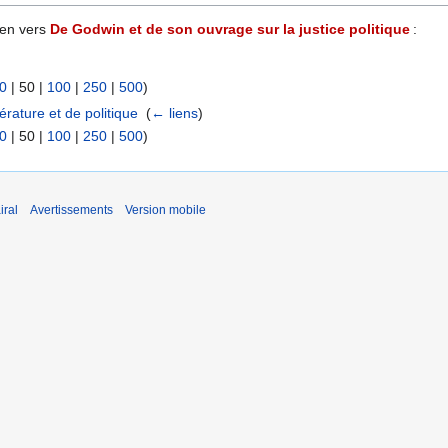
ien vers
De Godwin et de son ouvrage sur la justice politique
:
0
|
50
|
100
|
250
|
500
)
rature et de politique
‎
(
← liens
)
0
|
50
|
100
|
250
|
500
)
iral
Avertissements
Version mobile