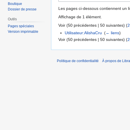
Boutique
Les pages ci-dessous contiennent un l
Dossier de presse
Affichage de 1 élément.
Outils
Voir (
50 précédentes
|
50 suivantes
) (
2
Pages spéciales
Version imprimable
Utilisateur:AlishaCru
‎
(
← liens
)
Voir (
50 précédentes
|
50 suivantes
) (
2
Politique de confidentialité
À propos de Libra