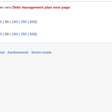
ien vers
Debt management plan next page
:
0
|
50
|
100
|
250
|
500
)
0
|
50
|
100
|
250
|
500
)
iral
Avertissements
Version mobile