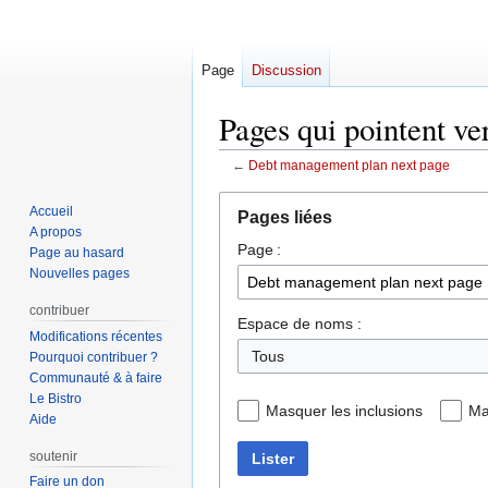
Page
Discussion
Pages qui pointent v
←
Debt management plan next page
Aller
Aller
Accueil
Pages liées
à
à
A propos
Page :
la
la
Page au hasard
navigation
recherche
Nouvelles pages
contribuer
Espace de noms :
Modifications récentes
Tous
Pourquoi contribuer ?
Communauté & à faire
Le Bistro
Masquer les inclusions
Ma
Aide
soutenir
Lister
Faire un don