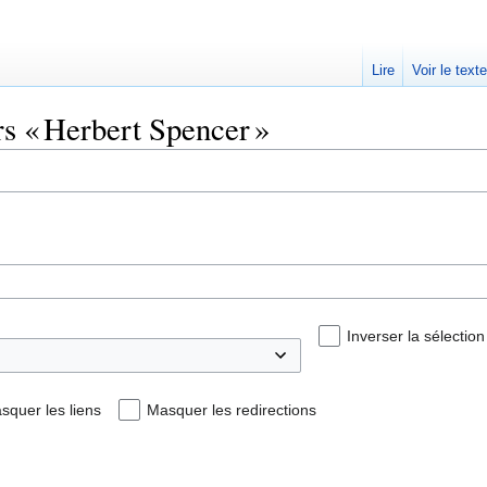
Lire
Voir le text
rs « Herbert Spencer »
Inverser la sélection
squer les liens
Masquer les redirections