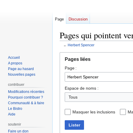
Page
Discussion
Pages qui pointent ve
←
Herbert Spencer
Aller
Aller
Accueil
Pages liées
à
à
A propos
Page :
la
la
Page au hasard
navigation
recherche
Nouvelles pages
contribuer
Espace de noms :
Modifications récentes
Pourquoi contribuer ?
Communauté & à faire
Le Bistro
Masquer les inclusions
Ma
Aide
soutenir
Lister
Faire un don