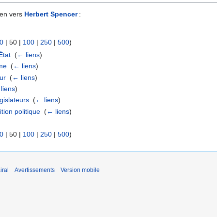
ien vers
Herbert Spencer
:
0
|
50
|
100
|
250
|
500
)
État
‎
(
← liens
)
sme
‎
(
← liens
)
ur
‎
(
← liens
)
liens
)
gislateurs
‎
(
← liens
)
ion politique
‎
(
← liens
)
0
|
50
|
100
|
250
|
500
)
iral
Avertissements
Version mobile