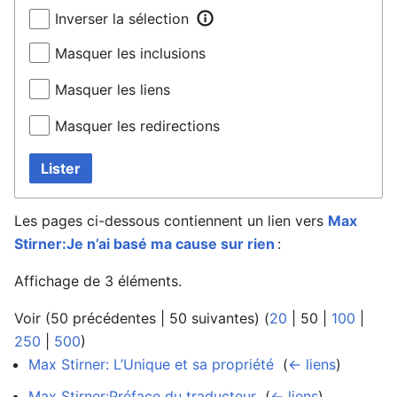
Inverser la sélection
Masquer les inclusions
Masquer les liens
Masquer les redirections
Lister
Les pages ci-dessous contiennent un lien vers
Max
Stirner:Je n’ai basé ma cause sur rien
:
Affichage de 3 éléments.
Voir (
50 précédentes
|
50 suivantes
) (
20
|
50
|
100
|
250
|
500
)
Max Stirner: L’Unique et sa propriété
‎
(
← liens
)
Max Stirner:Préface du traducteur
‎
(
← liens
)