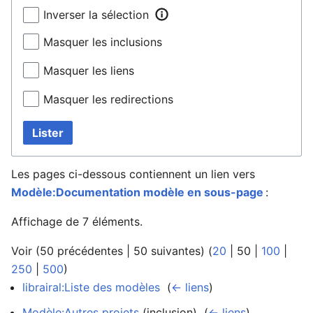
Inverser la sélection
Masquer les inclusions
Masquer les liens
Masquer les redirections
Lister
Les pages ci-dessous contiennent un lien vers
Modèle:Documentation modèle en sous-page
:
Affichage de 7 éléments.
Voir (
50 précédentes
|
50 suivantes
) (
20
|
50
|
100
|
250
|
500
)
librairal:Liste des modèles
‎
(
← liens
)
Modèle:Autres projets
(inclusion) ‎
(
← liens
)