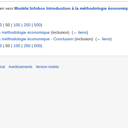
ien vers
Modèle:Infobox Introduction à la méthodologie économi
0
|
50
|
100
|
250
|
500
)
la méthodologie économique
(inclusion) ‎
(
← liens
)
la méthodologie économique - Conclusion
(inclusion) ‎
(
← liens
)
0
|
50
|
100
|
250
|
500
)
iral
Avertissements
Version mobile