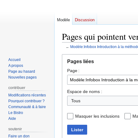
Modèle
Discussion
Pages qui pointent v
←
Modèle:Infobox Introduction à la métho
Aller
Aller
Accueil
Pages liées
à
à
A propos
Page :
la
la
Page au hasard
navigation
recherche
Nouvelles pages
contribuer
Espace de noms :
Modifications récentes
Tous
Pourquoi contribuer ?
Communauté & à faire
Le Bistro
Masquer les inclusions
Ma
Aide
soutenir
Lister
Faire un don