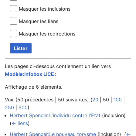
Masquer les inclusions
Masquer les liens
Masquer les redirections
Lister
Les pages ci-dessous contiennent un lien vers
Modèle:Infobox LICE
:
Affichage de 6 éléments.
Voir (
50 précédentes
|
50 suivantes
) (
20
|
50
|
100
|
250
|
500
)
Herbert Spencer:L'individu contre l'État
(inclusion) ‎
(
← liens
)
Herbert Spencer:Le nouveau torysme
(inclusion) ‎
(
←