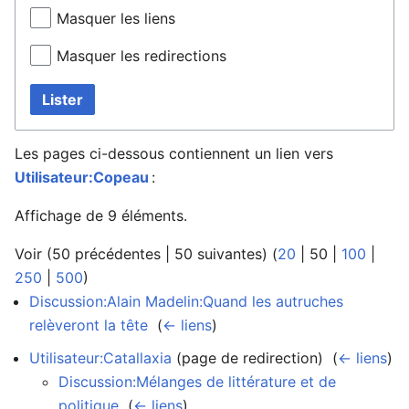
Masquer les liens
Masquer les redirections
Lister
Les pages ci-dessous contiennent un lien vers
Utilisateur:Copeau
:
Affichage de 9 éléments.
Voir (
50 précédentes
|
50 suivantes
) (
20
|
50
|
100
|
250
|
500
)
Discussion:Alain Madelin:Quand les autruches
relèveront la tête
‎
(
← liens
)
Utilisateur:Catallaxia
(page de redirection) ‎
(
← liens
)
Discussion:Mélanges de littérature et de
politique
‎
(
← liens
)