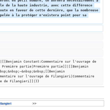
eront en petit nombre, se bornera nécessairement à 
le de la haute industrie, avec cette différence 
oute en faveur de cette dernière, que la nombreuse 
pelée à la protéger n'existera point pour sa 
|[[Benjamin Constant:Commentaire sur l'ouvrage de 
 Première partie|Première partie]]|[[Benjamin 
bsp;&nbsp;—&nbsp;&nbsp;[[Benjamin 
mentaire sur l'ouvrage de Filangieri|Commentaire 
e de Filangieri]]|}}
>>
langieri