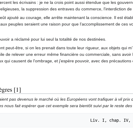
ercent les écrivains : je ne la crois point aussi étendue que les gouver
s religieuses, la suppression des entraves du commerce, l'interdiction de
eût ajouté au courage, elle arrête maintenant la conscience. Il est étab
t aux peuples seraient une raison pour que l'accomplissement de ces vo
ouvoir a réclamé pour lui seul la totalité de nos destinées.
aient peut-être, si on les prenait dans toute leur rigueur, aux objets qu
fficile de relever une erreur même financière ou commerciale, sans avoir
ux qui causent de l'ombrage, et j'espère pouvoir, avec des précautions 
ègres [1]
ent pas devenus le marché où les Européens vont trafiquer à vil prix de
s nous fait espérer que cet exemple sera bientôt suivi par le reste des
                                                                