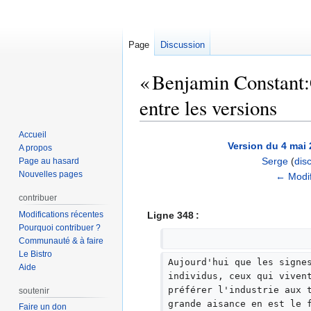
Page
Discussion
« Benjamin Constant:C
entre les versions
Accueil
Aller
Aller
Version du 4 mai 
A propos
à
à
Serge
(
dis
Page au hasard
la
la
Nouvelles pages
A
← Modif
navigation
recherche
u
contribuer
c
Modifications récentes
Ligne 348 :
u
Pourquoi contribuer ?
n
Communauté & à faire
r
Le Bistro
Aujourd'hui que les signe
é
Aide
individus, ceux qui viven
s
préférer l'industrie aux 
soutenir
u
grande aisance en est le 
Faire un don