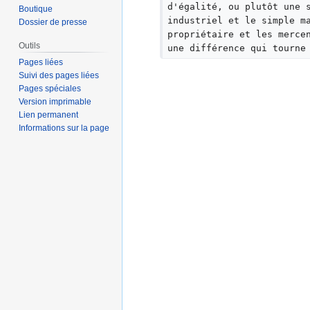
m
d'égalité, ou plutôt une 
Boutique
é
industriel et le simple m
Dossier de presse
d
propriétaire et les merce
Outils
e
une différence qui tourne
Pages liées
s
Suivi des pages liées
m
Pages spéciales
o
Version imprimable
d
Lien permanent
i
Informations sur la page
f
i
c
a
t
i
o
n
s