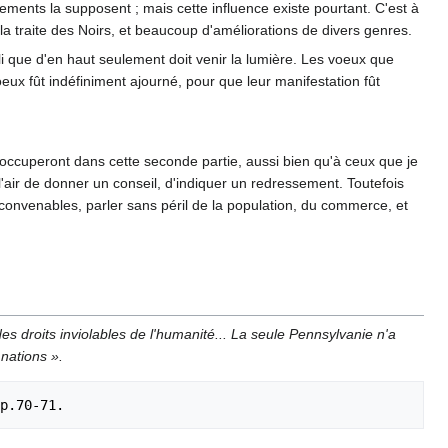
nements la supposent ; mais cette influence existe pourtant. C'est à
 la traite des Noirs, et beaucoup d'améliorations de divers genres.
li que d'en haut seulement doit venir la lumière. Les voeux que
eux fût indéfiniment ajourné, pour que leur manifestation fût
i m'occuperont dans cette seconde partie, aussi bien qu'à ceux que je
 l'air de donner un conseil, d'indiquer un redressement. Toutefois
convenables, parler sans péril de la population, du commerce, et
s droits inviolables de l'humanité... La seule Pennsylvanie n'a
 nations ».
   Liv. I, chap. IV, p.70-71.