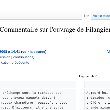
Lire
Voir le text
ommentaire sur l'ouvrage de Filangieri
2008 à 14:41
(
voir la source
)
V
cussion
|
contributions
)
ication précédente
Ligne 348 :
s d'échange sont la richesse des 
Aujourd'hui 
t des travaux manuels doivent 
individus, c
travaux champêtres, puisqu'une plus 
préférer l'i
fruit. D'ailleurs, il y une sorte 
grande aisan