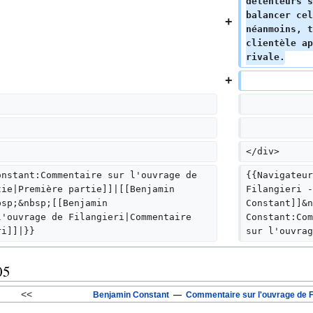
détenteurs s
balancer cel
néanmoins, t
clientèle ap
rivale.
</div>
onstant:Commentaire sur l'ouvrage de 
{{Navigateur
tie|Première partie]]|[[Benjamin 
Filangieri -
bsp;&nbsp;[[Benjamin 
Constant]]&n
l'ouvrage de Filangieri|Commentaire 
Constant:Com
ri]]|}}
sur l'ouvrag
05
<<
Benjamin Constant
—
Commentaire sur l'ouvrage de Fi