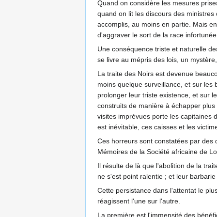
Quand on considère les mesures prises p
quand on lit les discours des ministres
accomplis, au moins en partie. Mais en 
d'aggraver le sort de la race infortuné
Une conséquence triste et naturelle des
se livre au mépris des lois, un mystère
La traite des Noirs est devenue beaucoup
moins quelque surveillance, et sur les
prolonger leur triste existence, et sur 
construits de manière à échapper plus 
visites imprévues porte les capitaines
est inévitable, ces caisses et les victi
Ces horreurs sont constatées par des d
Mémoires de la Société africaine de Lond
Il résulte de là que l'abolition de la t
ne s'est point ralentie ; et leur barbari
Cette persistance dans l'attentat le plu
réagissent l'une sur l'autre.
La première est l'immensité des bénéfi