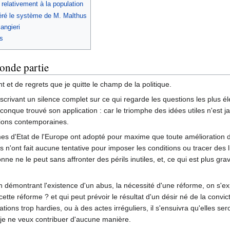
relativement à la population
géré le système de M. Malthus
angieri
és
conde partie
et de regrets que je quitte le champ de la politique.
escrivant un silence complet sur ce qui regarde les questions les plus 
lconque trouvé son application : car le triomphe des idées utiles n'est 
tions contemporaines.
s d'Etat de l'Europe ont adopté pour maxime que toute amélioration doi
 n'ont fait aucune tentative pour imposer les conditions ou tracer des l
e ne le peut sans affronter des périls inutiles, et, ce qui est plus gr
en démontrant l'existence d'un abus, la nécessité d'une réforme, on s'exp
cette réforme ? et qui peut prévoir le résultat d'un désir né de la conv
ations trop hardies, ou à des actes irréguliers, il s'ensuivra qu'elles 
que je ne veux contribuer d'aucune manière.