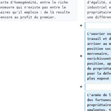
sorte d'homogénéité, entre le riche 
d'égalité, o
anoeuvre qui n'existe pas entre le 
industriel e
naires qu'il emploie : de là resulte 
propriétaire
 encore au profit du premier.
une différen
L'ouvrier vo
travail et d
arriver au m
position soc
mercenaire, 
enrichissent
position, ap
du propriéta
pour la défe
plus exposé 
L'armée de l
des fortunes
propriétaire
opulentes, t