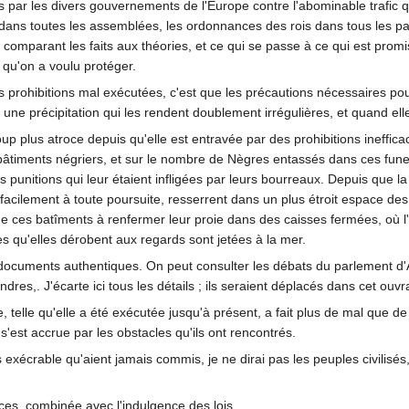
ar les divers gouvernements de l'Europe contre l'abominable trafic que F
 dans toutes les assemblées, les ordonnances des rois dans tous les pays
comparant les faits aux théories, et ce qui se passe à ce qui est promi
e qu'on a voulu protéger.
 prohibitions mal exécutées, c'est que les précautions nécessaires pour
, une précipitation qui les rendent doublement irrégulières, et quand el
 plus atroce depuis qu'elle est entravée par des prohibitions inefficaces.
 bâtiments négriers, et sur le nombre de Nègres entassés dans ces fune
les punitions qui leur étaient infligées par leurs bourreaux. Depuis que
facilement à toute poursuite, resserrent dans un plus étroit espace de
 de ces batîments à renfermer leur proie dans des caisses fermées, où l
mes qu'elles dérobent aux regards sont jetées à la mer.
ocuments authentiques. On peut consulter les débats du parlement d'A
res,. J'écarte ici tous les détails ; ils seraient déplacés dans cet ouvr
raite, telle qu'elle a été exécutée jusqu'à présent, a fait plus de mal qu
e s'est accrue par les obstacles qu'ils ont rencontrés.
s exécrable qu'aient jamais commis, je ne dirai pas les peuples civilisés
ces, combinée avec l'indulgence des lois.