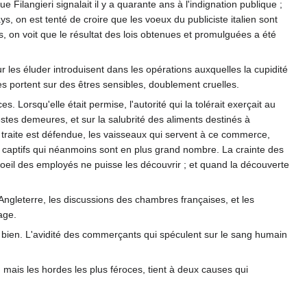
ilangieri signalait il y a quarante ans à l'indignation publique ;
, on est tenté de croire que les voeux du publiciste italien sont
s, on voit que le résultat des lois obtenues et promulguées a été
 les éluder introduisent dans les opérations auxquelles la cupidité
les portent sur des êtres sensibles, doublement cruelles.
 Lorsqu'elle était permise, l'autorité qui la tolérait exerçait au
stes demeures, et sur la salubrité des aliments destinés à
 la traite est défendue, les vaisseaux qui servent à ce commerce,
s captifs qui néanmoins sont en plus grand nombre. La crainte des
'oeil des employés ne puisse les découvrir ; et quand la découverte
ngleterre, les discussions des chambres françaises, et les
age.
e de bien. L'avidité des commerçants qui spéculent sur le sang humain
, mais les hordes les plus féroces, tient à deux causes qui