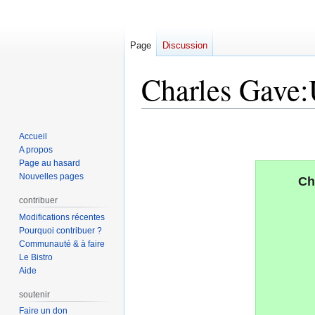
Page
Discussion
Charles Gave:
Aller
Aller
Accueil
à
à
A propos
la
la
Page au hasard
navigation
recherche
Nouvelles pages
Ch
contribuer
Modifications récentes
Pourquoi contribuer ?
Communauté & à faire
Le Bistro
Aide
soutenir
Faire un don