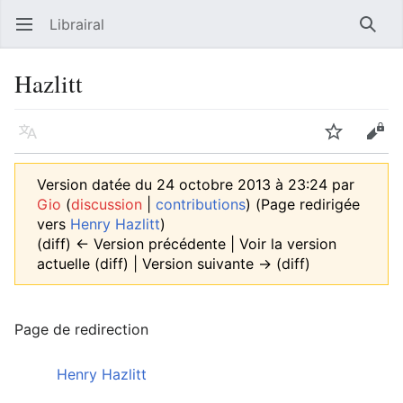
Librairal
Ouvrir le menu principal
Reche
Hazlitt
Langue
Suivre
Modifier
Version datée du 24 octobre 2013 à 23:24 par
Gio
(
discussion
|
contributions
)
(Page redirigée
vers
Henry Hazlitt
)
(diff) ← Version précédente | Voir la version
actuelle (diff) | Version suivante → (diff)
Page de redirection
Rediriger vers :
Henry Hazlitt