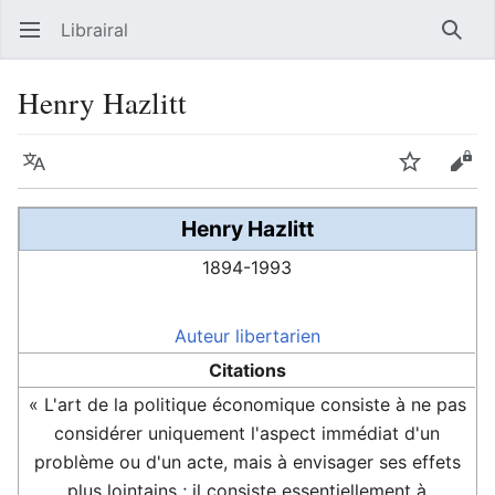
Librairal
Ouvrir le menu principal
Reche
Henry Hazlitt
Langue
Suivre
Modifier
Henry Hazlitt
1894-1993
Auteur
libertarien
Citations
« L'art de la politique économique consiste à ne pas
considérer uniquement l'aspect immédiat d'un
problème ou d'un acte, mais à envisager ses effets
plus lointains ; il consiste essentiellement à