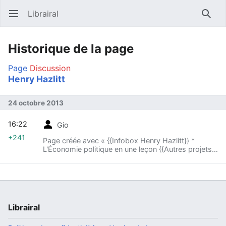
Librairal
Ouvrir le menu principal
Reche
Historique de la page
Page
Discussion
Henry Hazlitt
24 octobre 2013
16:22
Gio
+241
Page créée avec « {{Infobox Henry Hazlitt}} *
L'Économie politique en une leçon {{Autres projets|
wikiberal=Henry Hazlitt| cata... »
Librairal