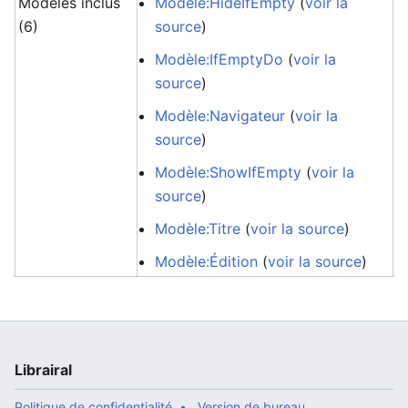
Modèles inclus
Modèle:HideIfEmpty
(
voir la
(6)
source
)
Modèle:IfEmptyDo
(
voir la
source
)
Modèle:Navigateur
(
voir la
source
)
Modèle:ShowIfEmpty
(
voir la
source
)
Modèle:Titre
(
voir la source
)
Modèle:Édition
(
voir la source
)
Librairal
Politique de confidentialité
Version de bureau