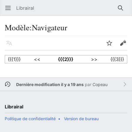
Librairal
Ouvrir le menu principal
Reche
Modèle
:
Navigateur
Langue
Suivre
Modifier
{{{1}}}
<<
{{{2}}}
>>
{{{3}}}
Dernière modification il y a 19 ans
par
Copeau
Librairal
Politique de confidentialité
Version de bureau