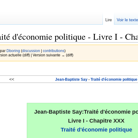
Lire
Voir le text
ité d'économie politique - Livre I - C
 par
Dboring
(
discussion
|
contributions
)
rsion actuelle (diff) | Version suivante → (diff)
<<
Jean-Baptiste Say
-
Traité d'économie politique
Jean-Baptiste Say:Traité d'économie pol
Livre I - Chapitre XXX
Traité d'économie politique