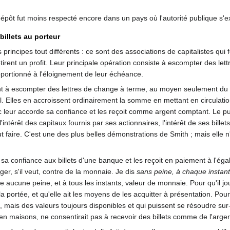
pôt fut moins respecté encore dans un pays où l'autorité publique s'exe
billets au porteur
principes tout différents : ce sont des associations de capitalistes qui 
retirent un profit. Leur principale opération consiste à escompter des let
portionné à l'éloignement de leur échéance.
 à escompter des lettres de change à terme, au moyen seulement du cap
l. Elles en accroissent ordinairement la somme en mettant en circulation
c leur accorde sa confiance et les reçoit comme argent comptant. Le
'intérêt des capitaux fournis par ses actionnaires, l'intérêt de ses billets
t faire. C'est une des plus belles démonstrations de Smith ; mais elle
 sa confiance aux billets d'une banque et les reçoit en paiement à l'éga
er, s'il veut, contre de la monnaie. Je dis
sans peine, à chaque instant
ne aucune peine, et à tous les instants, valeur de monnaie. Pour qu'il j
 la portée, et qu'elle ait les moyens de les acquitter à présentation. Pou
, mais des valeurs toujours disponibles et qui puissent se résoudre sur-l
n maisons, ne consentirait pas à recevoir des billets comme de l'arge