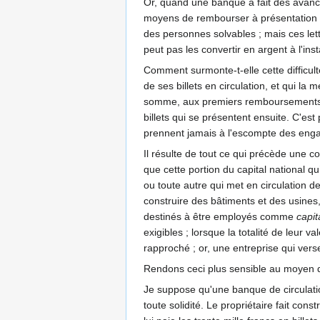
Or, quand une banque a fait des avances
moyens de rembourser à présentation les
des personnes solvables ; mais ces let
peut pas les convertir en argent à l'in
Comment surmonte-t-elle cette difficu
de ses billets en circulation, et qui l
somme, aux premiers remboursements, le
billets qui se présentent ensuite. C'e
prennent jamais à l'escompte des eng
Il résulte de tout ce qui précède une c
que cette portion du capital national q
ou toute autre qui met en circulation d
construire des bâtiments et des usines
destinés à être employés comme
capi
exigibles ; lorsque la totalité de leur 
rapproché ; or, une entreprise qui vers
Rendons ceci plus sensible au moyen 
Je suppose qu'une banque de circulation
toute solidité. Le propriétaire fait con