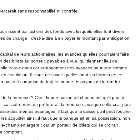
rcerait sans responsabilité ni contrôle.
fournissent par actions des fonds avec lesquels elles font divers
tres de change ; c'est-à-dire à en payer le montant par anticipation,
ital de leurs actionnaires, les avances qu'elles pourraient faire
 des billets au porteur, payables à vue, qui tiennent lieu de
 public trouve dans cet arrangement des avances pour une somme
 en circulation. Il s'agit de savoir quelles sont les bornes de ce
 n'a pas été comprise de tout le monde. Essayons de la rendre
l de la monnaie ? C'est la persuasion où chacun est qu'il peut à
; car autrement on préférerait la monnaie, puisque celle-ci a, pour
ouisse des mêmes avantages, il faut que la caisse où il peut toucher
r les acquitter ainsi, il faut que la banque ait en sa possession, non
e-champ en argent ; car un porteur de billets qui se croirait
nt comptant.