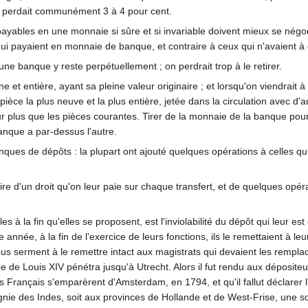
, perdait communément 3 à 4 pour cent.
ayables en une monnaie si sûre et si invariable doivent mieux se négoc
ui payaient en monnaie de banque, et contraire à ceux qui n'avaient à
une banque y reste perpétuellement ; on perdrait trop à le retirer.
ne et entière, ayant sa pleine valeur originaire ; et lorsqu'on viendrai
ièce la plus neuve et la plus entière, jetée dans la circulation avec d
r plus que les pièces courantes. Tirer de la monnaie de la banque pour 
anque a par-dessus l'autre.
nques de dépôts : la plupart ont ajouté quelques opérations à celles qui d
re d'un droit qu'on leur paie sur chaque transfert, et de quelques opér
es à la fin qu'elles se proposent, est l'inviolabilité du dépôt qui leur e
nnée, à la fin de l'exercice de leurs fonctions, ils le remettaient à leu
ous serment à le remettre intact aux magistrats qui devaient les rempla
de Louis XIV pénétra jusqu'à Utrecht. Alors il fut rendu aux dépositeu
s Français s'emparèrent d'Amsterdam, en 1794, et qu'il fallut déclarer l'
agnie des Indes, soit aux provinces de Hollande et de West-Frise, une 