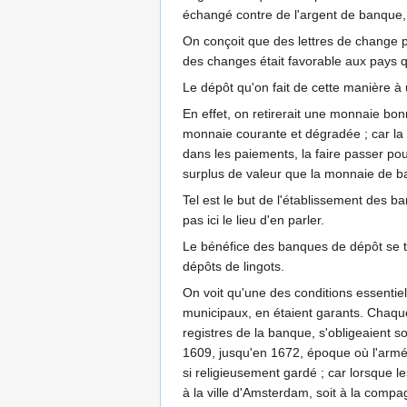
échangé contre de l'argent de banque
On conçoit que des lettres de change p
des changes était favorable aux pays q
Le dépôt qu'on fait de cette manière à 
En effet, on retirerait une monnaie bon
monnaie courante et dégradée ; car la p
dans les paiements, la faire passer pou
surplus de valeur que la monnaie de b
Tel est le but de l'établissement des ba
pas ici le lieu d'en parler.
Le bénéfice des banques de dépôt se ti
dépôts de lingots.
On voit qu'une des conditions essentiell
municipaux, en étaient garants. Chaque a
registres de la banque, s'obligeaient s
1609, jusqu'en 1672, époque où l'armée 
si religieusement gardé ; car lorsque le
à la ville d'Amsterdam, soit à la comp