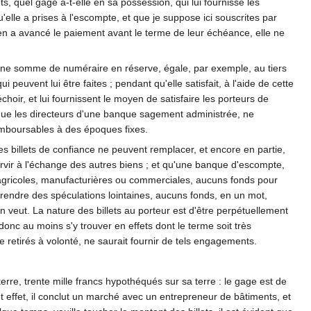
s, quel gage a-t-elle en sa possession, qui lui fournisse les
elle a prises à l'escompte, et que je suppose ici souscrites par
 en a avancé le paiement avant le terme de leur échéance, elle ne
aine somme de numéraire en réserve, égale, par exemple, au tiers
euvent lui être faites ; pendant qu'elle satisfait, à l'aide de cette
ir, et lui fournissent le moyen de satisfaire les porteurs de
, que les directeurs d'une banque sagement administrée, ne
mboursables à des époques fixes.
es billets de confiance ne peuvent remplacer, et encore en partie,
servir à l'échange des autres biens ; et qu'une banque d'escompte,
es agricoles, manufacturières ou commerciales, aucuns fonds pour
prendre des spéculations lointaines, aucuns fonds, en un mot,
veut. La nature des billets au porteur est d'être perpétuellement
 donc au moins s'y trouver en effets dont le terme soit très
e retirés à volonté, ne saurait fournir de tels engagements.
erre, trente mille francs hypothéqués sur sa terre : le gage est de
cet effet, il conclut un marché avec un entrepreneur de bâtiments, et