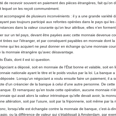
té de recevoir souvent en paiement des pièces étrangères, fait qu'on dé
nt lequel on les reçoit communément.
 accompagné de plusieurs inconvénients : il y a une grande variété dans
ayant pas toujours participé aux refontes opérées dans le pays qui les 
nstances dans la valeur courante qu'on leur attribue, elles n'en form
nger sur un tel pays, devant être payées avec cette monnaie devenue c
t tirées sur l'étranger, et par conséquent payables en monnaie dont la
'homme qui les acquiert ne peut donner en échange qu'une monnaie co
e la monnaie étrangère qu'avec désavantage.
s États, dont il est ici question.
gociant a déposé, soit en monnaie de l'État bonne et valable, soit en l
naie nationale ayant le titre et le poids voulus par la loi. La banqu
déposée. Lorsqu'un négociant a voulu ensuite faire un paiement, il a s
e d'un créancier de la banque à celui d'une autre personne. De cette f
a banque. Et remarquez qu'en toute cette opération, aucune monnaie n'é
aie qui avait alors la valeur intrinsèque qu'elle devait avoir, la monna
e altération, soit par l'usure, soit par la friponnerie, soit même par la m
onc, lorsqu'elle est échangée contre la monnaie de banque, c'est-à-dire
'agio, ou la différence de valeur qui s'établissait à Amsterdam, par exe