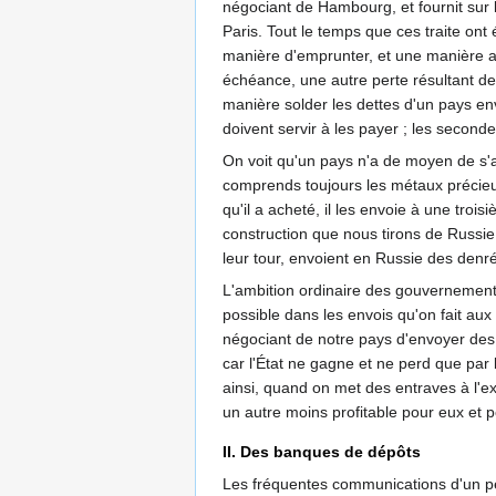
négociant de Hambourg, et fournit sur 
Paris. Tout le temps que ces traite ont 
manière d'emprunter, et une manière ass
échéance, une autre perte résultant de
manière solder les dettes d'un pays env
doivent servir à les payer ; les secondes
On voit qu'un pays n'a de moyen de s'ac
comprends toujours les métaux précieux)
qu'il a acheté, il les envoie à une tro
construction que nous tirons de Russi
leur tour, envoient en Russie des denr
L'ambition ordinaire des gouvernements
possible dans les envois qu'on fait a
négociant de notre pays d'envoyer des m
car l'État ne gagne et ne perd que par 
ainsi, quand on met des entraves à l'ex
un autre moins profitable pour eux et po
II. Des banques de dépôts
Les fréquentes communications d'un pet