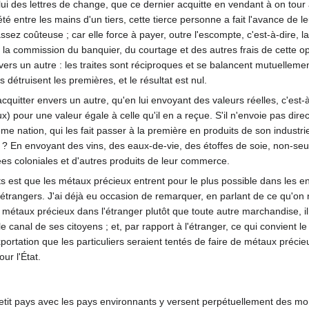
lui des lettres de change, que ce dernier acquitte en vendant à on to
été entre les mains d'un tiers, cette tierce personne a fait l'avance de 
ez coûteuse ; car elle force à payer, outre l'escompte, c'est-à-dire, l
 la commission du banquier, du courtage et des autres frais de cette 
ers un autre : les traites sont réciproques et se balancent mutuelleme
 détruisent les premières, et le résultat est nul.
quitter envers un autre, qu'en lui envoyant des valeurs réelles, c'est
 pour une valeur égale à celle qu'il en a reçue. S'il n'envoie pas dire
isième nation, qui les fait passer à la première en produits de son indus
e ? En envoyant des vins, des eaux-de-vie, des étoffes de soie, non-
ées coloniales et d'autres produits de leur commerce.
 est que les métaux précieux entrent pour le plus possible dans les en
ux étrangers. J'ai déjà eu occasion de remarquer, en parlant de ce qu
étaux précieux dans l'étranger plutôt que toute autre marchandise, il 
le canal de ses citoyens ; et, par rapport à l'étranger, ce qui convient 
portation que les particuliers seraient tentés de faire de métaux précie
ur l'État.
it pays avec les pays environnants y versent perpétuellement des monn