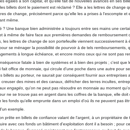
 égales à son capital, et qu'elle fait de nouvelles avances en ses billet
 billets dont le paiement est réclamé ? Elle a les lettres de change qu'
tres de change, précisément parce qu'elle les a prises à l'escompte et
stant même.
lté ? Une banque bien administrée a toujours entre ses mains une cert
a met à même de faire face aux premières demandes de remboursement qui p
s lettres de change de son portefeuille viennent successivement à écho
st pour se ménager la possibilité de pourvoir à de tels remboursements
agements à longue échéance, et encore moins ceux qui ne sont pas re
onséquence fatale à bien de systèmes et à bien des projets ; c'est que l
ui fait office de monnaie, qui circule d'une poche dans une autre pour 
es billets au porteur, ne saurait par conséquent fournir aux entrepris
, creuser des mines et des canaux, défricher des terres incultes, entre
taux engagés
, qu'on ne peut pas résoudre en monnaie au moment qu'on 
valeur ne se trouve pas en argent dans les coffres de la banque, elle doit
e les fonds qu'elle emprunte dans un emploi d'où ils ne peuvent pas êtr
d'un exemple.
 prête en billets de confiance valant de l'argent, à un propriétaire de t
struire avec ces fonds un bâtiment d'exploitation dont il a besoin ; pour 