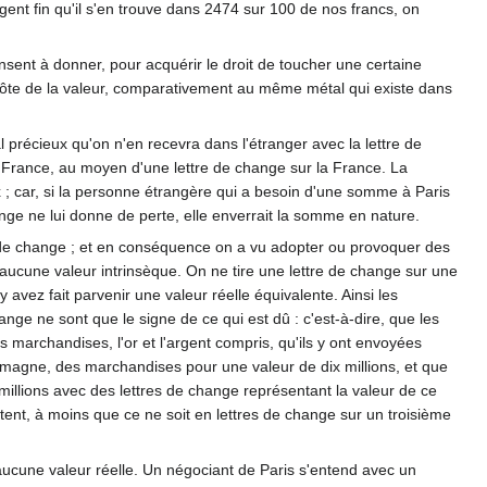
gent fin qu'il s'en trouve dans 2474 sur 100 de nos francs, on
onsent à donner, pour acquérir le droit de toucher une certaine
ui ôte de la valeur, comparativement au même métal qui existe dans
précieux qu'on n'en recevra dans l'étranger avec la lettre de
 France, au moyen d'une lettre de change sur la France. La
x ; car, si la personne étrangère qui a besoin d'une somme à Paris
nge ne lui donne de perte, elle enverrait la somme en nature.
s de change ; et en conséquence on a vu adopter ou provoquer des
 aucune valeur intrinsèque. On ne tire une lettre de change sur une
avez fait parvenir une valeur réelle équivalente. Ainsi les
nge ne sont que le signe de ce qui est dû : c'est-à-dire, que les
 marchandises, l'or et l'argent compris, qu'ils y ont envoyées
emagne, des marchandises pour une valeur de dix millions, et que
illions avec des lettres de change représentant la valeur de ce
nt, à moins que ce ne soit en lettres de change sur un troisième
aucune valeur réelle. Un négociant de Paris s'entend avec un