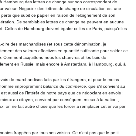
ur à Hambourg des lettres de change sur son correspondant de
leur valeur. Négocier des lettres de change de circulation est une
a perte que subit ce papier en raison de l'éloignement de son
opération. De semblables lettres de change ne peuvent en aucune
nt. Celles de Hambourg doivent égaler celles de Paris, puisqu'elles
-à-dire des marchandises (et sous cette dénomination, je
ctement des valeurs effectives en quantité suffisante pour solder ce
trie. Comment acquittons-nous les chanvres et les bois de
seulement en Russie, mais encore à Amsterdam, à Hambourg, qui, à
vois de marchandises faits par les étrangers, et pour le moins
'on nomme improprement
balance du commerce
, que s'il convient au
est aussi de l'intérêt de notre pays que ce négociant en envoie ;
le mieux au citoyen, convient par conséquent mieux à la nation ;
ux, on ne fait autre chose que les forcer à remplacer cet envoi par
aies frappées par tous ses voisins. Ce n'est pas que le petit