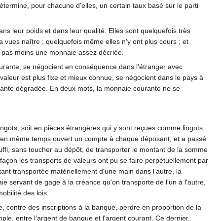
termine, pour chacune d'elles, un certain taux basé sur le parti
 leur poids et dans leur qualité. Elles sont quelquefois très
a vues naître ; quelquefois même elles n'y ont plus cours ; et
ent pas moins une monnaie assez décriée.
ourante, se négocient en conséquence dans l'étranger avec
 valeur est plus fixe et mieux connue, se négocient dans le pays à
urante dégradée. En deux mots, la monnaie courante ne se
ingots, soit en pièces étrangères qui y sont reçues comme lingots,
e a en même temps ouvert un compte à chaque déposant, et a passé
uffi, sans toucher au dépôt, de transporter le montant de la somme
açon les transports de valeurs ont pu se faire perpétuellement par
tant transportée matériellement d'une main dans l'autre, la
ie servant de gage à la créance qu'on transporte de l'un à l'autre,
obilité des lois.
, contre des inscriptions à la banque, perdre en proportion de la
mple, entre l'argent de banque et l'argent courant. Ce dernier,