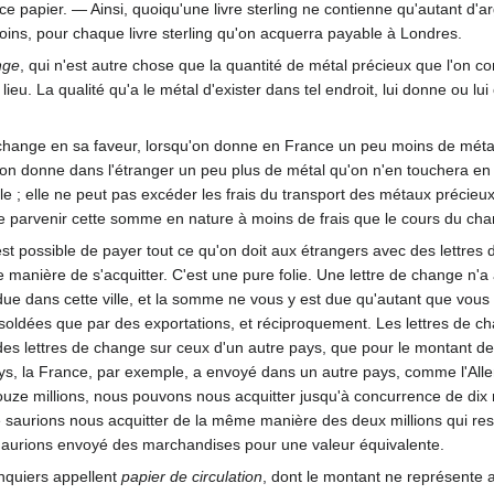
papier. — Ainsi, quoiqu'une livre sterling ne contienne qu'autant d'ar
oins, pour chaque livre sterling qu'on acquerra payable à Londres.
nge
, qui n'est autre chose que la quantité de métal précieux que l'on c
eu. La qualité qu'a le métal d'exister dans tel endroit, lui donne ou l
change en sa faveur, lorsqu'on donne en France un peu moins de métal 
'on donne dans l'étranger un peu plus de métal qu'on n'en touchera en
le ; elle ne peut pas excéder les frais du transport des métaux précieu
ire parvenir cette somme en nature à moins de frais que le cours du cha
st possible de payer tout ce qu'on doit aux étrangers avec des lettre
 manière de s'acquitter. C'est une pure folie. Une lettre de change n'a
ue dans cette ville, et la somme ne vous y est due qu'autant que vous y 
soldées que par des exportations, et réciproquement. Les lettres de cha
es lettres de change sur ceux d'un autre pays, que pour le montant des
ays, la France, par exemple, a envoyé dans un autre pays, comme l'All
uze millions, nous pouvons nous acquitter jusqu'à concurrence de dix m
aurions nous acquitter de la même manière des deux millions qui reste
us aurions envoyé des marchandises pour une valeur équivalente.
banquiers appellent
papier de circulation
, dont le montant ne représente 