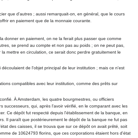
ier que d'autres ; aussi remarquait-on, en général, que le cours
 offrir en paiement que de la monnaie courante.
t à la donner en paiement, on ne la ferait plus passer que comme
'autres, se prend au compte et non pas au poids ; on ne peut pas,
la mettre en circulation, ce serait donc perdre gratuitement le
écoulaient de l'objet principal de leur institution ; mais ce n'est
ations compatibles avec leur institution, comme des prêts sur
st confié. À Amsterdam, les quatre bourgmestres, ou officiers
rs successeurs, qui, après l'avoir vérifié, en le comparant avec les
cer. Ce dépôt fut respecté depuis l'établissement de la banque, en
rs. Il paraît que postérieurement le dépôt de la banque ne fut pas
état des caisses, il se trouva que sur ce dépôt on avait prêté, soit
somme de 10624793 florins, que ces corporations étaient hors d'état