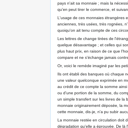
pays n'ait sa monnaie ; mais la nécessi
qu'en peut tirer le commerce, et suiva
L'usage de ces monnaies étrangères est
anciennes, très usées, très rognées, n'
quoiqu'on ait tenu compte de ces circo
Les lettres de change tirées de l'étra
quelque désavantage ; et celles qui son
plus haut prix, en raison de ce que l
compare et ne s'échange jamais contr
Or, voici le remède imaginé par les petit
Ils ont établi des banques où chaque né
une valeur quelconque exprimée en mon
au crédit de ce compte la somme ainsi 
ou d'une portion de la somme, du compt
un simple transfert sur les livres de l
monnaie originairement déposée, la monn
cette monnaie, dis-je, n'a pu subir aucun
La monnaie restée en circulation doit d
dégradation qu'elle a éprouvée. De là l