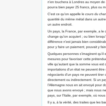
n'en touchera à Londres au moyen de ce 
pourra bien payer 25 francs, plus ou m
C'est ce qu'on appelle le
cours du cha
quantité du même métal dans un autre li
un autre endroit.
Un pays, la France, par exemple, a le 
change qu'on acquiert ; ou bien lorsqu
différence n'est jamais bien considérab
pour y faire un paiement, pouvait y fa
Quelques personnes s'imaginent qu'il e
mesures pour favoriser cette prétendue
ville qu'autant que la somme vous est d
importations d'un état ne peuvent être 
négociants d'un pays ne peuvent tirer d
directement ou indirectement. Si un p
l'Allemagne nous en ait envoyé pour do
que nous avons envoyé ; mais nous ne s
pays, sur l'Italie, par exemple, où no
Il y a, à la vérité, des traites que les 