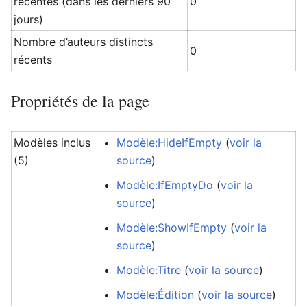
récentes (dans les derniers 90
0
jours)
Nombre d’auteurs distincts
0
récents
Propriétés de la page
Modèles inclus
Modèle:HideIfEmpty
(
voir la
(5)
source
)
Modèle:IfEmptyDo
(
voir la
source
)
Modèle:ShowIfEmpty
(
voir la
source
)
Modèle:Titre
(
voir la source
)
Modèle:Édition
(
voir la source
)