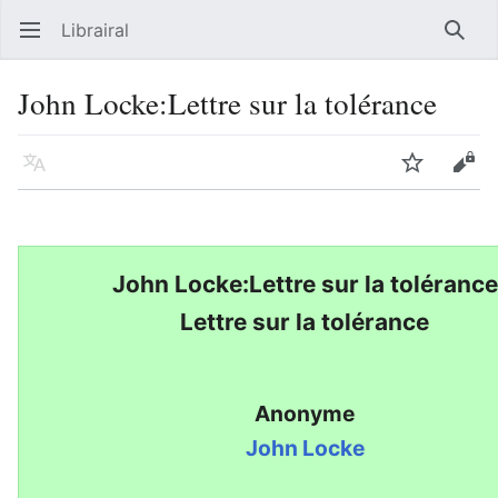
Librairal
Ouvrir le menu principal
Reche
John Locke:Lettre sur la tolérance
Langue
Suivre
Modifier
John Locke:Lettre sur la tolérance
Lettre sur la tolérance
Anonyme
John Locke