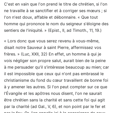
C'est en vain que l'on prend le titre de chrétien, si l'on
ne travaille à se sanctifier et à corriger ses mœurs ; si
l'on n'est doux, affable et débonnaire. « Que tout
homme qui prononce le nom du seigneur s'éloigne des
sentiers de l'iniquité. » (Epist., Il, ad Timoth., 11, 19.)
« Lors donc que vous serez revenu à vous-même,
disait notre Sauveur à saint Pierre, affermissez vos
frères. » (Luc, XXII, 32) En effet, un homme à qui je
vois négliger son propre salut, aurait bien de la peine
à me persuader qu'il s'intéresse beaucoup au mien; car
il est impossible que ceux qui n'ont pas embrassé le
christianisme du fond du cœur travaillent de bonne foi
à y amener les autres. Si l'on peut compter sur ce que
l'Évangile et les apôtres nous disent, l'on ne saurait
être chrétien sans la charité et sans cette foi qui agit
par la charité (ad Gal., V, 6), et non point par le fer et
par le feu. Or, j'en appelle ici à la conscience de ceux