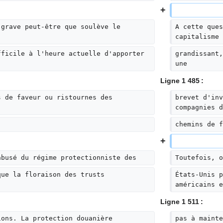
 grave peut-être que soulève le 
A cette ques
capitalisme
fficile à l'heure actuelle d'apporter 
grandissant,
une
Ligne 1 485 :
s de faveur ou ristournes des 
brevet d'inv
compagnies d
chemins de f
abusé du régime protectionniste des
Toutefois, o
que la floraison des trusts 
États-Unis p
américains e
Ligne 1 511 :
ions. La protection douanière
pas à mainte