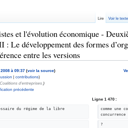
Lire
Voir le text
istes et l'évolution économique - Deuxiè
II : Le développement des formes d’or
érence entre les versions
 2008 à 09:37
(
voir la source
)
Ve
cussion
|
contributions
)
Coalitions d'entreprises.
)
ication précédente
Ligne 1 470 :
essaire du régime de la libre 
comme une co
concurrence
?