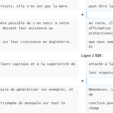
 trusts, elle n'en est pas la mère.
peut être la
uère possible de s'en tenir à cette 
Au reste, il
s doivent leur existence au 
affirmation 
protectionni
s sur leur croissance en Angleterre. 
que nous som
Et
Ligne 1 528 :
 leurs capitaux et à la supériorité de
attaché à la
leur organis
raire de généraliser ces exemples, et 
Néanmoins, i
de
 triomphe du monopole sur tout le 
conclure pou
champ