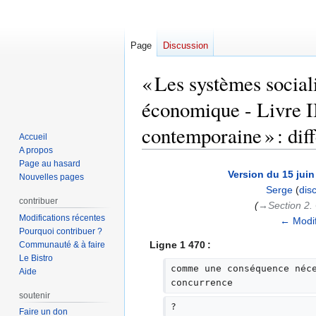
Page
Discussion
« Les systèmes social
économique - Livre I
contemporaine » : diff
Accueil
A propos
Page au hasard
Aller
Aller
Version du 15 juin
Nouvelles pages
à
à
Serge
(
dis
la
la
contribuer
(
→‎Section 2. 
navigation
recherche
Modifications récentes
← Modif
Pourquoi contribuer ?
Ligne 1 470 :
Communauté & à faire
Le Bistro
comme une conséquence néc
Aide
concurrence
soutenir
?
Faire un don