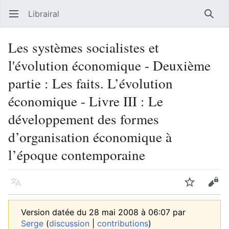
Librairal
Ouvrir le menu principal
Reche
Les systèmes socialistes et
l'évolution économique - Deuxième
partie : Les faits. L’évolution
économique - Livre III : Le
développement des formes
d’organisation économique à
l’époque contemporaine
Langue
Suivre
Modifier
Version datée du 28 mai 2008 à 06:07 par
Serge
(
discussion
|
contributions
)