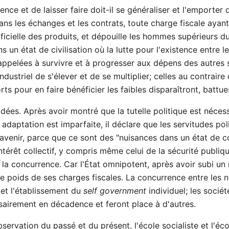
nce et de laisser faire doit-il se généraliser et l'emporter
dans les échanges et les contrats, toute charge fiscale aya
tificielle des produits, et dépouille les hommes supérieurs d
ans un état de civilisation où la lutte pour l'existence entre 
 appelées à survivre et à progresser aux dépens des autres 
dustriel de s'élever et de se multiplier; celles au contrai
rts pour en faire bénéficier les faibles disparaîtront, battue
idées. Après avoir montré que la tutelle politique est néce
 adaptation est imparfaite, il déclare que les servitudes p
l'avenir, parce que ce sont des "nuisances dans un état de co
térêt collectif, y compris même celui de la sécurité publiq
à la concurrence. Car l'État omnipotent, après avoir subi un
le poids de ses charges fiscales. La concurrence entre les 
et l'établissement du
self government
individuel; les socié
airement en décadence et feront place à d'autres.
ervation du passé et du présent, l'école socialiste et l'écol