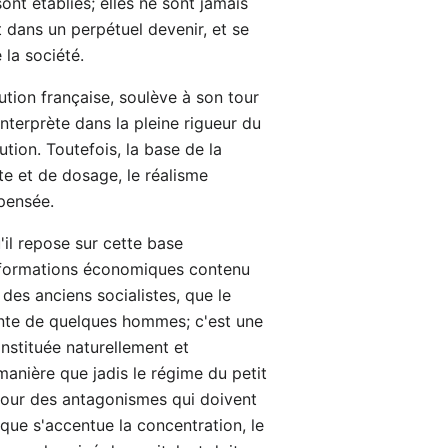
ont établies; elles ne sont jamais
t dans un perpétuel devenir, et se
la société.
ution française, soulève à son tour
interprète dans la pleine rigueur du
ution. Toutefois, la base de la
te et de dosage, le réalisme
 pensée.
'il repose sur cette base
ansformations économiques contenu
des anciens socialistes, que le
sante de quelques hommes; c'est une
onstituée naturellement et
manière que jadis le régime du petit
tour des antagonismes qui doivent
que s'accentue la concentration, le