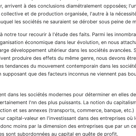
enir, arrivent à des conclusions diamétralement opposées; l'u
 collective et de production organisée, l'autre à la nécessit
uquel les sociétés ne sauraient se dérober sous peine de mo
t à notre tour recourir à l'étude des faits. Parmi les innomb
ganisation économique dans leur évolution, en nous attach
large développement ultérieur dans les sociétés avancées. S
ivent produire des effets du même genre, nous devons être
les tendances du mouvement contemporain dans les sociétés 
n supposant que des facteurs inconnus ne viennent pas boul
ent dans les sociétés modernes pour déterminer en elles de
certainement l'nn des plus puissants. La notion du capitalism
uction et ses annexes (transports, commerce, banque, etc.) 
leur capital-valeur en l'investissant dans des entreprises où l
 donc moins par la dimension des entreprises que par un cer
es sont subordonnées au capital en quête de profit.