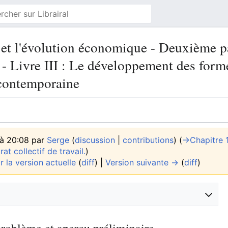
 et l'évolution économique - Deuxième par
- Livre III : Le développement des form
contemporaine
 à 20:08 par
Serge
(
discussion
|
contributions
)
(
→‎Chapitre 
at collectif de travail.
)
r la version actuelle
(
diff
) |
Version suivante →
(
diff
)