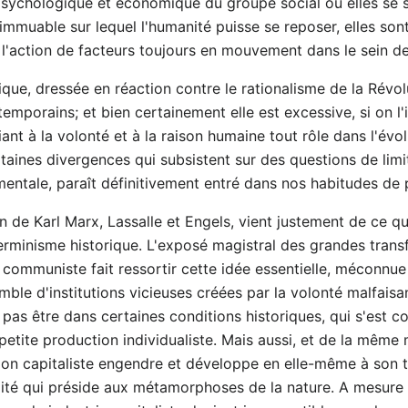
 psychologique et économique du groupe social où elles se s
 immuable sur lequel l'humanité puisse se reposer, elles son
'action de facteurs toujours en mouvement dans le sein de 
ique, dressée en réaction contre le rationalisme de la Révol
emporains; et bien certainement elle est excessive, si on l'
ant à la volonté et à la raison humaine tout rôle dans l'évol
rtaines divergences qui subsistent sur des questions de limi
entale, paraît définitivement entré dans nos habitudes de
 de Karl Marx, Lassalle et Engels, vient justement de ce qu
éterminisme historique. L'exposé magistral des grandes tr
 communiste fait ressortir cette idée essentielle, méconnue 
emble d'institutions vicieuses créées par la volonté malfai
pas être dans certaines conditions historiques, qui s'est c
petite production individualiste. Mais aussi, et de la même 
ion capitaliste engendre et développe en elle-même à son 
talité qui préside aux métamorphoses de la nature. A mesure 