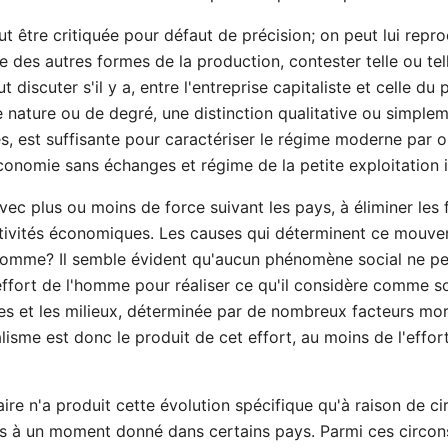
 être critiquée pour défaut de précision; on peut lui reproc
me des autres formes de la production, contester telle ou tel
discuter s'il y a, entre l'entreprise capitaliste et celle d
e nature ou de degré, une distinction qualitative ou simple
gnes, est suffisante pour caractériser le régime moderne pa
'économie sans échanges et régime de la petite exploitation
avec plus ou moins de force suivant les pays, à éliminer les
ctivités économiques. Les causes qui déterminent ce mouve
'homme? Il semble évident qu'aucun phénomène social ne pe
l effort de l'homme pour réaliser ce qu'il considère comme 
ues et les milieux, déterminée par de nombreux facteurs mor
lisme est donc le produit de cet effort, au moins de l'eff
ire n'a produit cette évolution spécifique qu'à raison de c
es à un moment donné dans certains pays. Parmi ces circon