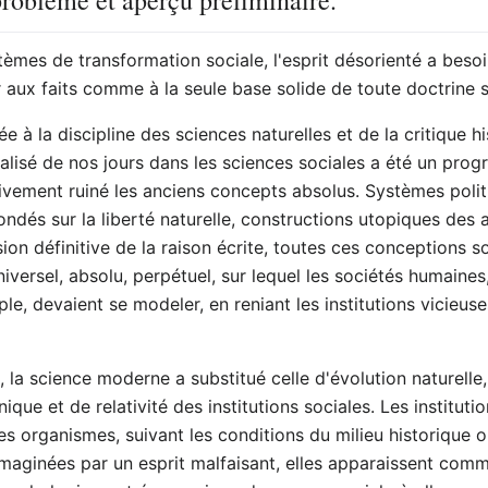
problème et aperçu préliminaire.
èmes de transformation sociale, l'esprit désorienté a besoin
ir aux faits comme à la seule base solide de toute doctrine s
 à la discipline des sciences naturelles et de la critique h
alisé de nos jours dans les sciences sociales a été un pro
tivement ruiné les anciens concepts absolus. Systèmes politi
dés sur la liberté naturelle, constructions utopiques des a
n définitive de la raison écrite, toutes ces conceptions so
iversel, absolu, perpétuel, sur lequel les sociétés humaines
e, devaient se modeler, en reniant les institutions vicieuses
te, la science moderne a substitué celle d'évolution naturell
ue et de relativité des institutions sociales. Les instituti
s organismes, suivant les conditions du milieu historique où
maginées par un esprit malfaisant, elles apparaissent c