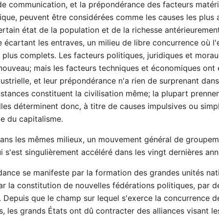
 communication, et la prépondérance des facteurs matériel
nique, peuvent être considérées comme les causes les plus a
certain état de la population et de la richesse antérieurement 
ue écartant les entraves, un milieu de libre concurrence où l
es plus complets. Les facteurs politiques, juridiques et mor
nouveau; mais les facteurs techniques et économiques ont eut
ndustrielle, et leur prépondérance n'a rien de surprenant d
stances constituent la civilisation même; la plupart prenn
les déterminent donc, à titre de causes impulsives ou simp
e du capitalisme.
 dans les mêmes milieux, un mouvement général de groupemen
 s'est singulièrement accéléré dans les vingt dernières an
dance se manifeste par la formation des grandes unités nati
ar la constitution de nouvelles fédérations politiques, par 
. Depuis que le champ sur lequel s'exerce la concurrence de
, les grands États ont dû contracter des alliances visant l