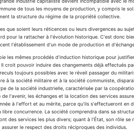
rande industrie capitaliste devient incompatible avec le mo
ommune de tous les moyens de production, y compris le sol.
ent la structure du régime de la propriété collective.
es que soient leurs réticences ou leurs divergences au sujet
rd pour la rattacher à l'évolution historique. C'est donc bi
oncent l'établissement d'un mode de production et d'échang
e les mêmes procédés d'induction historique pour justifier
s. Il croit pouvoir induire des changements déjà effectués pa
reculs toujours possibles avec le réveil passager du militar
re à la société militaire et à la société communiste, dispara
e de la société industrielle, caractérisée par la coopératio
e de l'avenir, les échanges et la location des services assur
ée à l'effort et au mérite, parce qu'ils s'effectueront en 
de la libre concurrence. La société comprendra dans sa struct
ont des services les plus divers; quant à l'État, son rôle se
 assurer le respect des droits réciproques des individus.