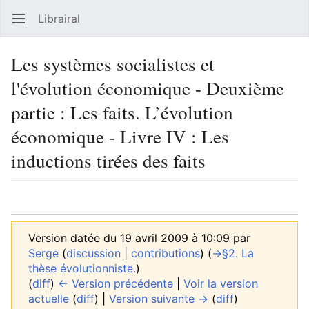
Librairal
Ouvrir le menu principal
Reche
Les systèmes socialistes et
l'évolution économique - Deuxième
partie : Les faits. L’évolution
économique - Livre IV : Les
inductions tirées des faits
Langue
Suivre
Modifier
Version datée du 19 avril 2009 à 10:09 par
Serge
(
discussion
|
contributions
)
(
→‎§2. La
thèse évolutionniste.
)
(
diff
)
← Version précédente
|
Voir la version
actuelle
(
diff
) |
Version suivante →
(
diff
)