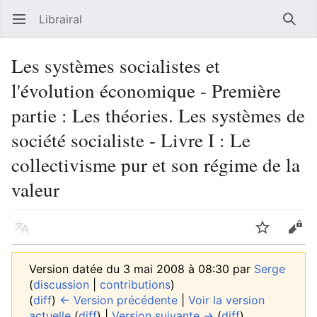
Librairal
Ouvrir le menu principal
Reche
Les systèmes socialistes et
l'évolution économique - Première
partie : Les théories. Les systèmes de
société socialiste - Livre I : Le
collectivisme pur et son régime de la
valeur
Langue
Suivre
Modifier
Version datée du 3 mai 2008 à 08:30 par
Serge
(
discussion
|
contributions
)
(
diff
)
← Version précédente
|
Voir la version
actuelle
(
diff
) |
Version suivante →
(
diff
)