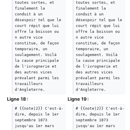
toutes sortes, et 
toutes sortes, et 
finalement la 
finalement la 
conduit à un 
conduit à un 
désespoir tel que le 
désespoir tel que le 
court répit que lui 
court répit que lui 
offre la boisson ou 
offre la boisson ou 
n autre vice 
n autre vice 
constitue, de façon 
constitue, de façon 
temporaire, un 
temporaire, un 
soulagement. Voilà 
soulagement. Voilà 
la cause principale 
la cause principale 
de l'ivrognerie et 
de l'ivrognerie et 
des autres vices 
des autres vices 
prévalant parmi les 
prévalant parmi les 
travailleurs 
travailleurs 
d'Angleterre.
d'Angleterre.
Ligne 18 :
Ligne 19 :
# {{note|2}} C'est-à-
# {{note|2}} C'est-à-
dire, depuis le 1er 
dire, depuis le 1er 
septembre 1873 
septembre 1873 
jusqu'au 1er mars 
jusqu'au 1er mars 