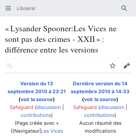
Librairal
Ouvrir le menu principal
Reche
« Lysander Spooner:Les Vices ne
sont pas des crimes - XXII » :
différence entre les versions
Langue
Suivre
Modifier
Version du 13
Dernière version du 14
septembre 2010 à 23:21
septembre 2010 à 14:33
(
voir la source
)
(
voir la source
)
Safeguard
(
discussion
|
Safeguard
(
discussion
|
contributions
)
contributions
)
(Page créée avec «
Aucun résumé des
{{Navigateur|
Les Vices
modifications