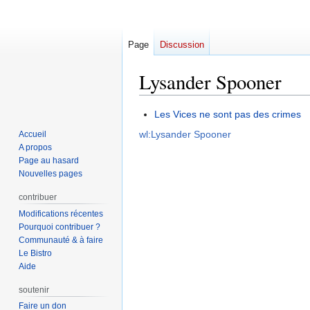
Page
Discussion
Lysander Spooner
Aller
Aller
Les Vices ne sont pas des crimes
à
à
wl:Lysander Spooner
Accueil
la
la
A propos
navigation
recherche
Page au hasard
Nouvelles pages
contribuer
Modifications récentes
Pourquoi contribuer ?
Communauté & à faire
Le Bistro
Aide
soutenir
Faire un don