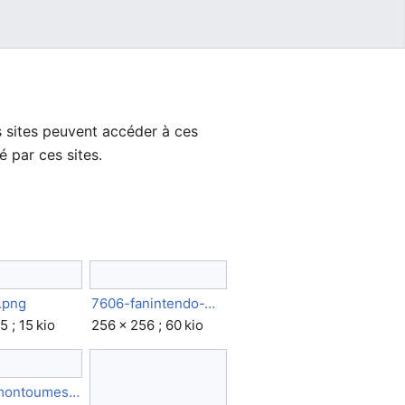
es sites peuvent accéder à ces
sé par ces sites.
l.png
7606-fanintendo-Web.png
5 ; 15 kio
256 × 256 ; 60 kio
10392-montoumes-JoBook1.png