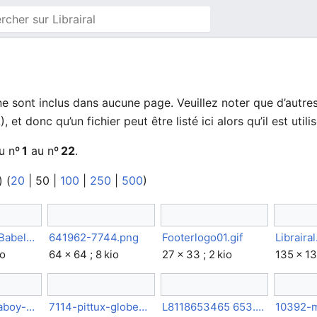
 ne sont inclus dans aucune page. Veuillez noter que d’autr
), et donc qu’un fichier peut être listé ici alors qu’il est utili
u nº
1
au nº
22
.
) (
20
|
50
|
100
|
250
|
500
)
7640-efdur-Babelwiki.png
641962-7744.png
Footerlogo01.gif
Libraira
io
64 × 64 ; 8 kio
27 × 33 ; 2 kio
135 × 13
7743-bananaboy-UbuntuLogo.png
7114-pittux-globe2.png
L8118653465 653.jpg