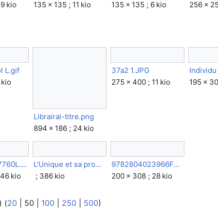
9 kio
135 × 135 ; 11 kio
135 × 135 ; 6 kio
256 × 25
l L.gif
37a2 1.JPG
 kio
275 × 400 ; 11 kio
195 × 30
Librairal-titre.png
894 × 186 ; 24 kio
22510100747760L.gif
L'Unique et sa propriete - Max Stirner.epub
9782804023966FS.gif
146 kio
; 386 kio
200 × 308 ; 28 kio
) (
20
|
50
|
100
|
250
|
500
)