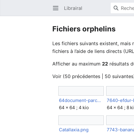
Librairal
Ouvrir le menu principal
Fichiers orphelins
Les fichiers suivants existent, mais
fichiers à l’aide de liens directs (URL
Afficher au maximum
22
résultats d
Voir (
50 précédentes
|
50 suivantes
64document-parchemin madnes.png
64 × 64 ; 4 kio
64 × 64 ; 8 k
Catallaxia.png