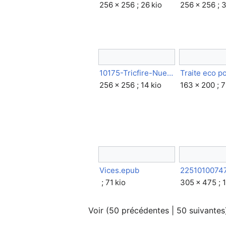
256 × 256 ; 26 kio
256 × 256 ; 3
10175-Tricfire-NuevoRSS.png
Traite eco po
256 × 256 ; 14 kio
163 × 200 ; 7
Vices.epub
; 71 kio
305 × 475 ; 
Voir (
50 précédentes
|
50 suivantes