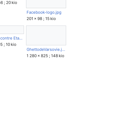
6 ; 20 kio
Facebook-logo.jpg
201 × 98 ; 15 kio
Individu contre Etat L50.gif
5 ; 10 kio
GhettodeVarsovie.jpg
1 280 × 825 ; 148 kio