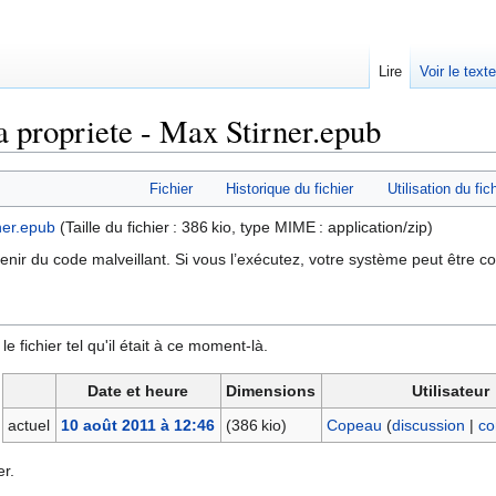
Lire
Voir le text
a propriete - Max Stirner.epub
Fichier
Historique du fichier
Utilisation du fic
ner.epub
‎
(Taille du fichier : 386 kio, type MIME :
application/zip
)
tenir du code malveillant. Si vous l’exécutez, votre système peut être 
e fichier tel qu'il était à ce moment-là.
Date et heure
Dimensions
Utilisateur
actuel
10 août 2011 à 12:46
(386 kio)
Copeau
(
discussion
|
co
r.