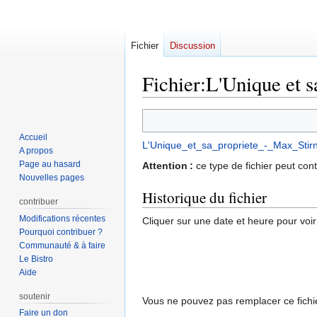
Fichier
Discussion
Fichier
:
L'Unique et s
Aller
Aller
à
à
Accueil
L'Unique_et_sa_propriete_-_Max_Stir
la
la
A propos
navigation
recherche
Page au hasard
Attention :
ce type de fichier peut con
Nouvelles pages
Historique du fichier
contribuer
Modifications récentes
Cliquer sur une date et heure pour voir l
Pourquoi contribuer ?
Communauté & à faire
Le Bistro
Aide
soutenir
Vous ne pouvez pas remplacer ce fichie
Faire un don