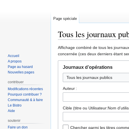
Page spéciale
Tous les journaux pub
Aller
Aller
Affichage combiné de tous les journaux 
à
à
concernée (ces deux derniers étant sen
Accueil
la
la
A propos
navigation
recherche
Page au hasard
Journaux d’opérations
Nouvelles pages
Tous les journaux publics
contribuer
Auteur :
Modifications récentes
Pourquoi contribuer ?
Communauté & à faire
Le Bistro
Cible (titre ou Utilisateur:Nom d’utilis
Aide
soutenir
Faire un don
Chercher parmi les titres comme