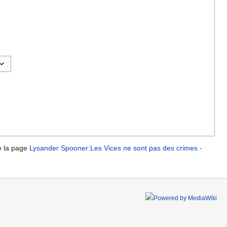
sculer les options
 la page
Lysander Spooner:Les Vices ne sont pas des crimes -