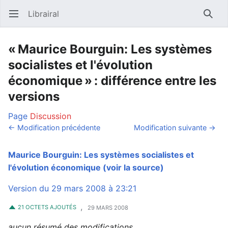
Librairal
Ouvrir le menu principal
Reche
« Maurice Bourguin: Les systèmes
socialistes et l'évolution
économique » : différence entre les
versions
Page
Discussion
← Modification précédente
Modification suivante →
Maurice Bourguin: Les systèmes socialistes et
l'évolution économique
(voir la source)
Version du 29 mars 2008 à 23:21
,
21 OCTETS AJOUTÉS
29 MARS 2008
aucun résumé des modifications