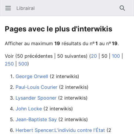
Librairal
Ouvrir le menu principal
Reche
Pages avec le plus d'interwikis
Afficher au maximum
19
résultats du nº
1
au nº
19
.
Voir (
50 précédentes
|
50 suivantes
) (
20
|
50
|
100
|
250
|
500
)
George Orwell
‏‎ (2 interwikis)
Paul-Louis Courier
‏‎ (2 interwikis)
Lysander Spooner
‏‎ (2 interwikis)
John Locke
‏‎ (2 interwikis)
Jean-Baptiste Say
‏‎ (2 interwikis)
Herbert Spencer:L'individu contre l'État