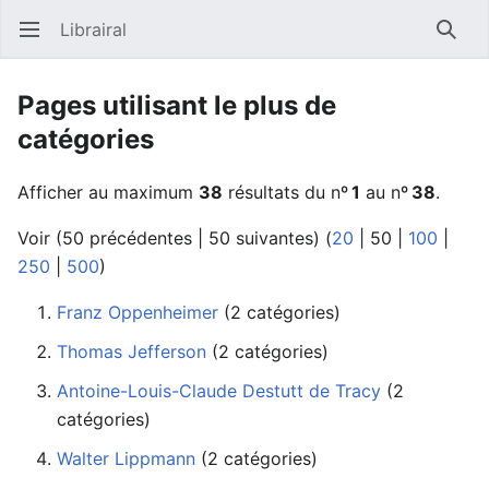
Librairal
Ouvrir le menu principal
Reche
Pages utilisant le plus de
catégories
Afficher au maximum
38
résultats du nº
1
au nº
38
.
Voir (
50 précédentes
|
50 suivantes
) (
20
|
50
|
100
|
250
|
500
)
Franz Oppenheimer
‏‎ (2 catégories)
Thomas Jefferson
‏‎ (2 catégories)
Antoine-Louis-Claude Destutt de Tracy
catégories)
Walter Lippmann
‏‎ (2 catégories)