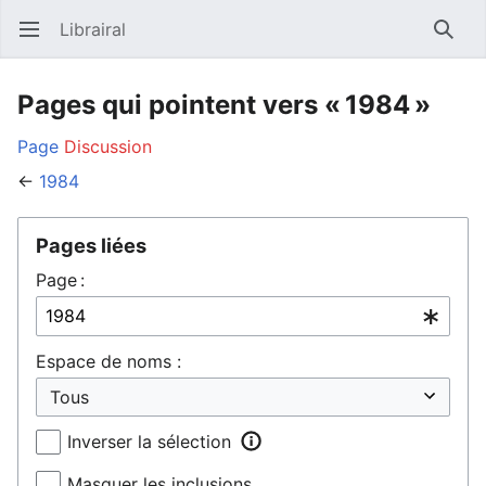
Librairal
Ouvrir le menu principal
Reche
Pages qui pointent vers « 1984 »
Page
Discussion
←
1984
Pages liées
Page :
Espace de noms :
Inverser la sélection
Masquer les inclusions