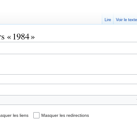
Lire
Voir le text
rs « 1984 »
squer les liens
Masquer les redirections