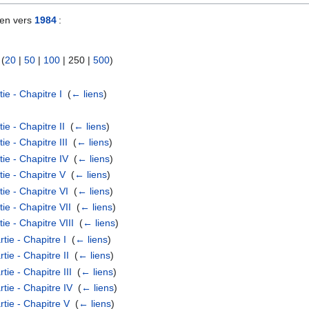
ien vers
1984
:
 (
20
|
50
|
100
|
250
|
500
)
ie - Chapitre I
‎
(
← liens
)
e - Chapitre II
‎
(
← liens
)
e - Chapitre III
‎
(
← liens
)
ie - Chapitre IV
‎
(
← liens
)
ie - Chapitre V
‎
(
← liens
)
ie - Chapitre VI
‎
(
← liens
)
ie - Chapitre VII
‎
(
← liens
)
e - Chapitre VIII
‎
(
← liens
)
ie - Chapitre I
‎
(
← liens
)
ie - Chapitre II
‎
(
← liens
)
ie - Chapitre III
‎
(
← liens
)
ie - Chapitre IV
‎
(
← liens
)
tie - Chapitre V
‎
(
← liens
)