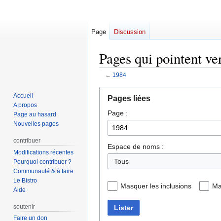
Page
Discussion
Pages qui pointent ve
←
1984
Aller
Aller
Accueil
Pages liées
à
à
A propos
Page :
la
la
Page au hasard
navigation
recherche
Nouvelles pages
contribuer
Espace de noms :
Modifications récentes
Tous
Pourquoi contribuer ?
Communauté & à faire
Le Bistro
Masquer les inclusions
Ma
Aide
soutenir
Lister
Faire un don