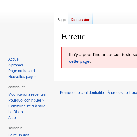
Page
Discussion
Erreur
Aller
Aller
Il n’y a pour l’instant aucun texte
à
à
Accueil
cette page
.
la
la
A propos
navigation
recherche
Page au hasard
Nouvelles pages
contribuer
Politique de confidentialité
À propos de Libra
Modifications récentes
Pourquoi contribuer ?
Communauté & à faire
Le Bistro
Aide
soutenir
Faire un don